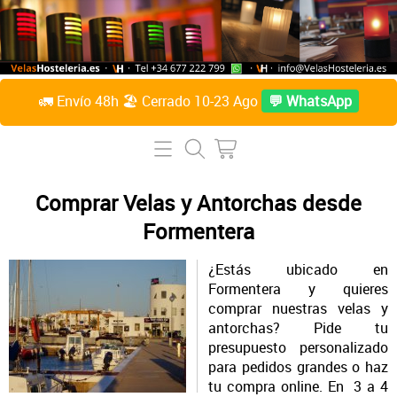
🚛 Envío 48h 🏖️ Cerrado 10-23 Ago
💬 WhatsApp
Inicio
Tienda Online
Comprar Velas y Antorchas desde
Formentera
Lámparas de mesa
Preguntas Frecuentes
Velas de parafina líquida
¿Estás ubicado en
Contacto
Formentera y quieres
Accesorios
comprar nuestras velas y
Sobre Nosotros
antorchas?
Pide tu
Velas de citronela líquida
presupuesto personalizado
para pedidos grandes o haz
Acceder / Crear cuenta
Velas taco
tu compra online. En 3 a 4