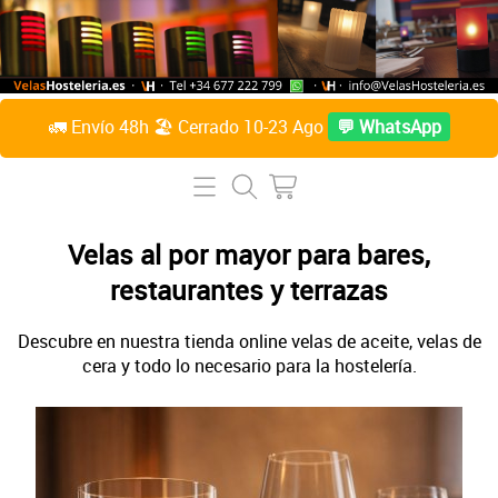
🚛 Envío 48h 🏖️ Cerrado 10-23 Ago
💬 WhatsApp
Inicio
Tienda Online
Velas al por mayor para bares,
restaurantes y terrazas
Lámparas de mesa
Preguntas Frecuentes
Velas de parafina líquida
Descubre en nuestra tienda online velas de aceite, velas de
Contacto
cera y todo lo necesario para la hostelería.
Accesorios
Sobre Nosotros
Velas de citronela líquida
Acceder / Crear cuenta
Velas taco