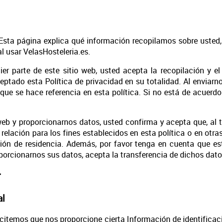
 Esta página explica qué información recopilamos sobre uste
l usar VelasHosteleria.es.
uier parte de este sitio web, usted acepta la recopilación y 
eptado esta Política de privacidad en su totalidad. Al enviar
que se hace referencia en esta política. Si no está de acuerd
 web y proporcionarnos datos, usted confirma y acepta que, al t
 relación para los fines establecidos en esta política o en ot
cción de residencia. Además, por favor tenga en cuenta que e
roporcionarnos sus datos, acepta la transferencia de dichos dato
r
al
solicitemos que nos proporcione cierta Información de identifi