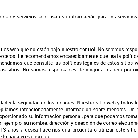
res de servicios solo usan su información para los servicio
itios web que no están bajo nuestro control. No seremos respon
e terceros. Le recomendamos encarecidamente que lea la polític
mendamos que consulte las políticas legales de estos sitios w
s sitios. No somos responsables de ninguna manera por nin
ad y la seguridad de los menores. Nuestro sitio web y todos lo
opilamos intencionadamente información sobre menores. Un p
roporcionado su información personal, para que podamos tomar
 ejemplo, su nombre, dirección y dirección de correo electróni
13 años y desea hacernos una pregunta o utilizar este sitio 
ue lo haga en su nombre.