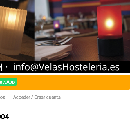
atsApp
ros
Acceder / Crear cuenta
004