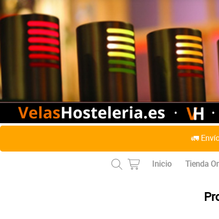
🚛 Enví
Inicio
Tienda On
Pr