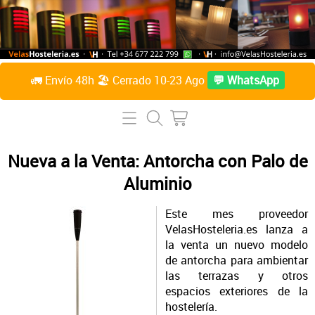
🚛 Envío 48h 🏖️ Cerrado 10-23 Ago
💬 WhatsApp
Inicio
Tienda Online
Nueva a la Venta: Antorcha con Palo de
Aluminio
Lámparas de mesa
Preguntas Frecuentes
Velas de parafina líquida
Este mes proveedor
Contacto
VelasHosteleria.es lanza a
Accesorios
la venta un nuevo modelo
Sobre Nosotros
de antorcha para ambientar
Velas de citronela líquida
las terrazas y otros
espacios exteriores de la
Acceder / Crear cuenta
Velas taco
hostelería.