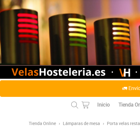
🚛 Enví
Inicio
Tienda On
Tienda Online
›
Lámparas de mesa
›
Porta velas rest