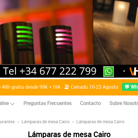
o 48h gratis desde 99€ + IVA 🏖️ Cerrado 10-23 Agosto
💬 Wh
line
Preguntas Frecuentes
Contacto
Sobre Nosot
aurantes
›
Lámparas de mesa Cairo
›
Lámparas de mesa Cairo
Lámparas de mesa Cairo