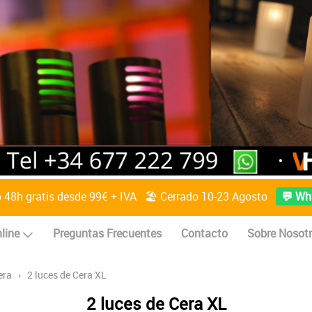
o 48h gratis desde 99€ + IVA 🏖️ Cerrado 10-23 Agosto
💬 Wh
line
Preguntas Frecuentes
Contacto
Sobre Nosot
era
›
2 luces de Cera XL
2 luces de Cera XL