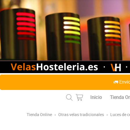
🚛 Enví
Inicio
Tienda On
Tienda Online
›
Otras velas tradicionales
›
Luces de c