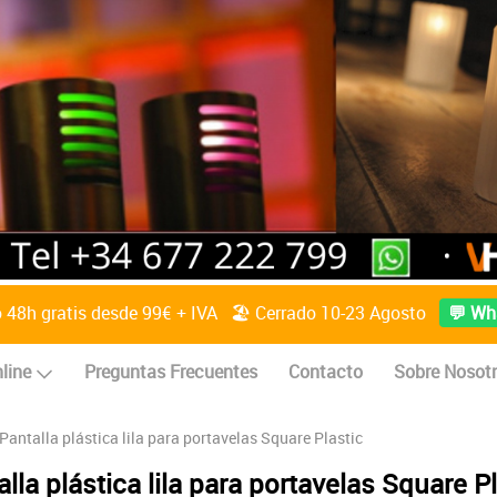
o 48h gratis desde 99€ + IVA 🏖️ Cerrado 10-23 Agosto
💬 Wh
line
Preguntas Frecuentes
Contacto
Sobre Nosot
Pantalla plástica lila para portavelas Square Plastic
lla plástica lila para portavelas Square P