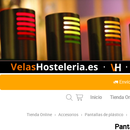
🚛 Enví
Inicio
Tienda On
Tienda Online
›
Accesorios
›
Pantallas de plástico
›
Panta