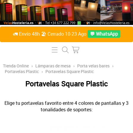
🚛 Envío 48h 🏖️ Cerrado 10-23 Ago
💬 WhatsApp
Inicio
Tienda Online
Tienda Online
›
Lámparas de mesa
›
Porta velas bares
›
Portavelas Plastic
›
Portavelas Square Plastic
Lámparas de mesa
Preguntas Frecuentes
Portavelas Square Plastic
Velas de parafina líquida
Contacto
Accesorios
Elige tu portavelas favorito entre 4 colores de pantallas y 3
Sobre Nosotros
tonalidades de soportes:
Velas de citronela líquida
Acceder / Crear cuenta
Velas taco