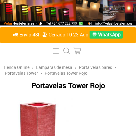
🚛 Envío 48h 🏖️ Cerrado 10-23 Ago
💬 WhatsApp
Inicio
Tienda Online
Tienda Online
›
Lámparas de mesa
›
Porta velas bares
›
Portavelas Tower
›
Portavelas Tower Rojo
Lámparas de mesa
Preguntas Frecuentes
Portavelas Tower Rojo
Velas de parafina líquida
Contacto
Accesorios
Sobre Nosotros
Velas de citronela líquida
Acceder / Crear cuenta
Velas taco