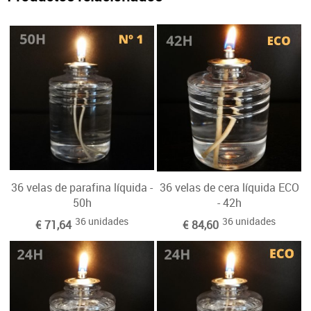
36 velas de parafina líquida -
36 velas de cera líquida ECO
50h
- 42h
36 unidades
36 unidades
€ 71,64
€ 84,60