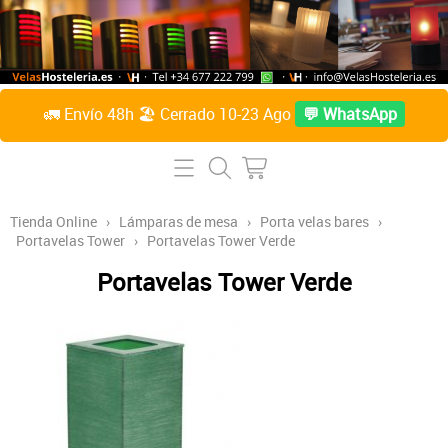
🚛 Envío 48h 🏖️ Cerrado 10-23 Ago
💬 WhatsApp
Inicio
Tienda Online
Tienda Online
›
Lámparas de mesa
›
Porta velas bares
›
Portavelas Tower
›
Portavelas Tower Verde
Lámparas de mesa
Preguntas Frecuentes
Portavelas Tower Verde
Velas de parafina líquida
Contacto
Accesorios
Sobre Nosotros
Velas de citronela líquida
Acceder / Crear cuenta
Velas taco