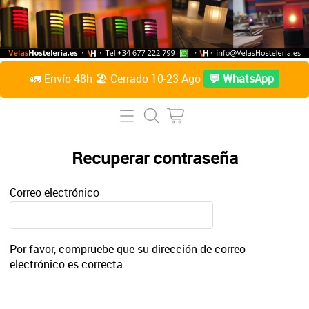
🚛 Envío 48h 🏖️ Cerrado 10-23 Ago
💬 WhatsApp
Inicio
Tienda Online
Recuperar contraseña
Lámparas de mesa
Preguntas Frecuentes
Correo electrónico
Velas de parafina líquida
Contacto
Accesorios
Por favor, compruebe que su dirección de correo
Sobre Nosotros
Velas de citronela líquida
electrónico es correcta
Acceder / Crear cuenta
Velas taco