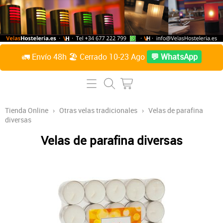
🚛 Envío 48h 🏖️ Cerrado 10-23 Ago
💬 WhatsApp
Inicio
Tienda Online
Tienda Online
›
Otras velas tradicionales
›
Velas de parafina
diversas
Lámparas de mesa
Preguntas Frecuentes
Velas de parafina diversas
Velas de parafina líquida
Contacto
Accesorios
Sobre Nosotros
Velas de citronela líquida
Acceder / Crear cuenta
Velas taco