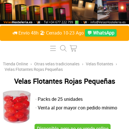
🚛 Envío 48h 🏖️ Cerrado 10-23 Ago
💬 WhatsApp
Inicio
Tienda Online
Tienda Online
›
Otras velas tradicionales
›
Velas flotantes
›
Velas Flotantes Rojas Pequeñas
Lámparas de mesa
Preguntas Frecuentes
Velas Flotantes Rojas Pequeñas
Velas de parafina líquida
Contacto
Accesorios
· Packs de 25 unidades
Sobre Nosotros
· Venta al por mayor con pedido mínimo
Velas de citronela líquida
Acceder / Crear cuenta
Velas taco
Disponible, pero no se vende online