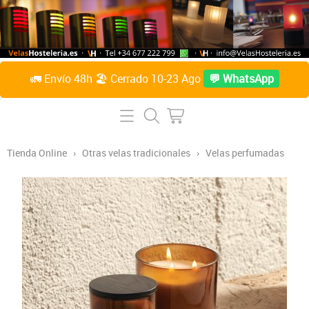
🚛 Envío 48h 🏖️ Cerrado 10-23 Ago
💬 WhatsApp
Inicio
Tienda Online
Tienda Online
›
Otras velas tradicionales
›
Velas perfumadas
Lámparas de mesa
Preguntas Frecuentes
Velas de parafina líquida
Contacto
Accesorios
Sobre Nosotros
Velas de citronela líquida
Acceder / Crear cuenta
Velas taco