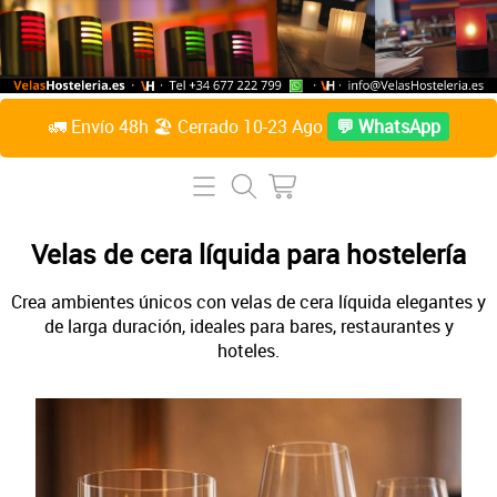
🚛 Envío 48h 🏖️ Cerrado 10-23 Ago
💬 WhatsApp
Inicio
Tienda Online
Velas de cera líquida para hostelería
Lámparas de mesa
Preguntas Frecuentes
Crea ambientes únicos con velas de cera líquida elegantes y
de larga duración, ideales para bares, restaurantes y
Velas de parafina líquida
hoteles.
Contacto
Accesorios
Sobre Nosotros
Velas de citronela líquida
Acceder / Crear cuenta
Velas taco