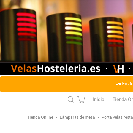
🚛 Enví
Inicio
Tienda On
Tienda Online
›
Lámparas de mesa
›
Porta velas rest