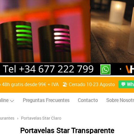
o 48h gratis desde 99€ + IVA 🏖️ Cerrado 10-23 Agosto
💬 Wh
line
Preguntas Frecuentes
Contacto
Sobre Nosot
aurantes
›
Portavelas Star Claro
Portavelas Star Transparente