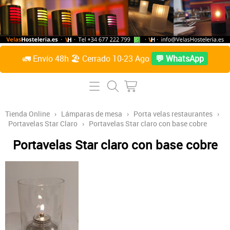
🚛 Envío 48h 🏖️ Cerrado 10-23 Ago
💬 WhatsApp
Inicio
Tienda Online
Tienda Online
›
Lámparas de mesa
›
Porta velas restaurantes
›
Portavelas Star Claro
›
Portavelas Star claro con base cobre
Lámparas de mesa
Preguntas Frecuentes
Portavelas Star claro con base cobre
Velas de parafina líquida
Contacto
Accesorios
Sobre Nosotros
Velas de citronela líquida
Acceder / Crear cuenta
Velas taco